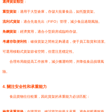
選擇貨架類型
：
重型貨架
：適用于大型倉庫，存儲大批量食品，如托盤貨架。
流利式貨架
：適合先進先出（FIFO）管理，減少食品過期風險。
角鋼貨架
：經濟實用，適合小型廚房或臨時存儲。
考慮存取便利性
：確保貨架之間有足夠通道，便于員工取貨和清潔。
可選用移動式貨架節省空間，但需注意穩定性。
合理布局能提高工作效率，減少搬運時間，并降低食品損壞風
險。
4. 關注安全性和承重能力
食品貨物往往較重，因此貨架的承重能力必須匹配：
檢查承重規格
：在購買前，確認貨架的最大承重，避免超載導致坍